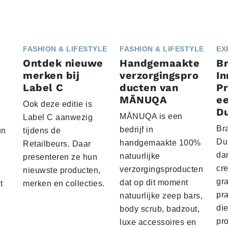
FASHION & LIFESTYLE
FASHION & LIFESTYLE
EX
Ontdek nieuwe
Handgemaakte
Br
merken bij
verzorgingspro
In
Label C
ducten van
P
MĀNUQA
ee
Ook deze editie is
D
MĀNUQA is een
Label C aanwezig
Br
bedrijf in
un
tijdens de
Dui
handgemaakte 100%
Retailbeurs. Daar
dan
natuurlijke
presenteren ze hun
cre
verzorgingsproducten
nieuwste producten,
gr
dat op dit moment
t
merken en collecties.
pr
natuurlijke zeep bars,
die
body scrub, badzout,
pr
luxe accessoires en