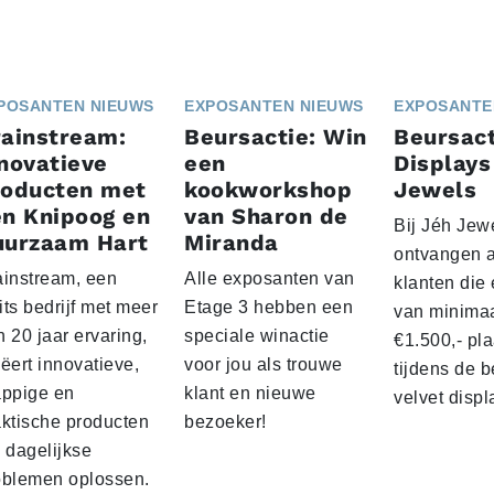
POSANTEN NIEUWS
EXPOSANTEN NIEUWS
EXPOSANTE
ainstream:
Beursactie: Win
Beursact
novatieve
een
Displays
roducten met
kookworkshop
Jewels
n Knipoog en
van Sharon de
Bij Jéh Jew
uurzaam Hart
Miranda
ontvangen a
ainstream, een
Alle exposanten van
klanten die
ts bedrijf met meer
Etage 3 hebben een
van minima
 20 jaar ervaring,
speciale winactie
€1.500,- pl
ëert innovatieve,
voor jou als trouwe
tijdens de 
appige en
klant en nieuwe
velvet displ
aktische producten
bezoeker!
 dagelijkse
oblemen oplossen.