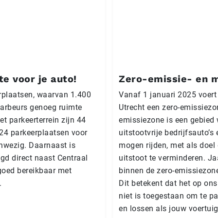
e voor je auto!
Zero-emissie- en m
rplaatsen, waarvan 1.400
Vanaf 1 januari 2025 voer
aarbeurs genoeg ruimte
Utrecht een zero-emissiezon
et parkeerterrein zijn 44
emissiezone is een gebied 
24 parkeerplaatsen voor
uitstootvrije bedrijfsauto’
nwezig. Daarnaast is
mogen rijden, met als doel
gd direct naast Centraal
uitstoot te verminderen. Ja
goed bereikbaar met
binnen de zero-emissiezone
.
Dit betekent dat het op ons
niet is toegestaan om te pa
en lossen als jouw voertuig